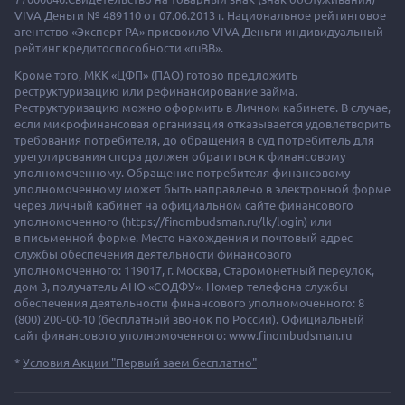
VIVA Деньги № 489110 от 07.06.2013 г. Национальное рейтинговое
агентство «Эксперт РА» присвоило VIVA Деньги индивидуальный
рейтинг кредитоспособности «ruBB».
Кроме того, МКК «ЦФП» (ПАО) готово предложить
реструктуризацию или рефинансирование займа.
Реструктуризацию можно оформить в Личном кабинете. В случае,
если микрофинансовая организация отказывается удовлетворить
требования потребителя, до обращения в суд потребитель для
урегулирования спора должен обратиться к финансовому
уполномоченному. Обращение потребителя финансовому
уполномоченному может быть направлено в электронной форме
через личный кабинет на официальном сайте финансового
уполномоченного (https://finombudsman.ru/lk/login) или
в письменной форме. Место нахождения и почтовый адрес
службы обеспечения деятельности финансового
уполномоченного: 119017, г. Москва, Старомонетный переулок,
дом 3, получатель АНО «СОДФУ». Номер телефона службы
обеспечения деятельности финансового уполномоченного: 8
(800) 200-00-10 (бесплатный звонок по России). Официальный
сайт финансового уполномоченного: www.finombudsman.ru
*
Условия Акции "Первый заем бесплатно"