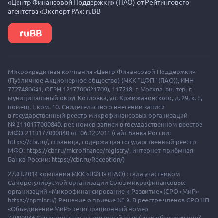
«Центр Финансовой Поддержки» (ПАО) от Рейтингового
агентства «Эксперт РА»: ruBB
Микрокредитная компания «Центр Финансовой Поддержки»
(Публичное Акционерное общество) (МКК "ЦФП" (ПАО)),
ИНН
7727480641, ОГРН 1217700621709), 117218, г. Москва, вн. тер. г.
муниципальный округ Котловка, ул. Кржижановского, д. 29, к. 5,
помещ. I, ком. 10. Свидетельство о внесении записи
в государственный реестр микрофинансовых организаций
№ 2110177000840, рег. номер записи в государственном реестре
МФО 2110177000840 от 06.12.2011 (сайт Банка России:
https://cbr.ru/, страница, содержащая государственный реестр
МФО: https://cbr.ru/microfinance/registry/, интернет-приёмная
Банка России: https://cbr.ru/Reception/)
27.03.2014 компания МКК «ЦФП» (ПАО) стала участником
Саморегулируемой организации Союз микрофинансовых
организаций «Микрофинансирование и Развитие» (СРО «МиР»
https://npmir.ru/) Решение о приеме № 9. В реестре членов СРО НП
«Объединение МиР» регистрационный номер
77000046.Свидетельство на товарный знак (знак обслуживания)