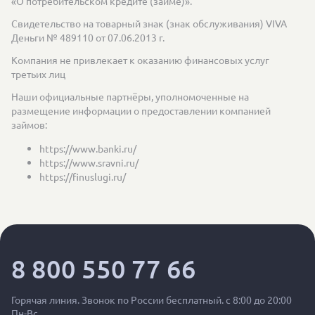
«О потребительском кредите (займе)».
Свидетельство на товарный знак (знак обслуживания) VIVA
Деньги № 489110 от 07.06.2013 г.
Компания не привлекает к оказанию финансовых услуг
третьих лиц
Наши официальные партнёры, уполномоченные на
размещение информации о предоставлении компанией
займов:
https://www.banki.ru/
https://www.sravni.ru/
https://finuslugi.ru/
8 800 550 77 66
Горячая линия. Звонок по России бесплатный. с 8:00 до 20:00
Пн-Вс