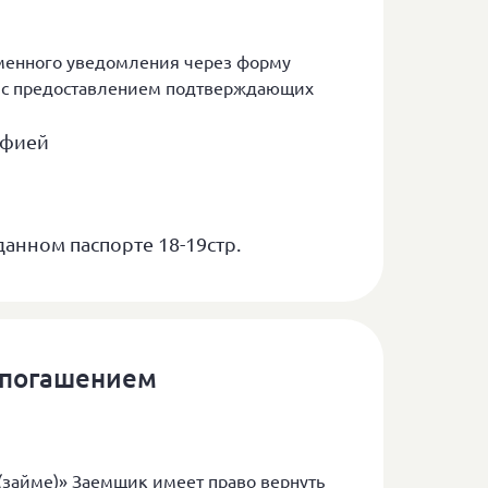
менного уведомления через форму
а с предоставлением подтверждающих
афией
анном паспорте 18-19стр.
 погашением
 (займе)» Заемщик имеет право вернуть