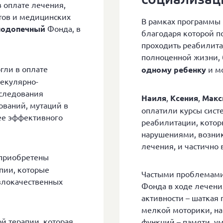
 оплате лечения,
тов и медицинских
В рамках программы 
подопечный
Фонда, в
благодаря которой п
проходить реабилита
полноценной жизни,
гли в оплате
одному ребенку
и мо
екулярно-
бследования
Наиля
,
Ксения
,
Макс
ваний, мутаций в
оплатили курсы сист
ее эффективного
реабилитации, котор
нарушениями, возник
лечения, и частично 
приобретены
пии, которые
Частыми проблемами
 злокачественных
Фонда в ходе лечени
активности – шаткая 
мелкой моторики, н
й терапии, которая
функций – памяти, у