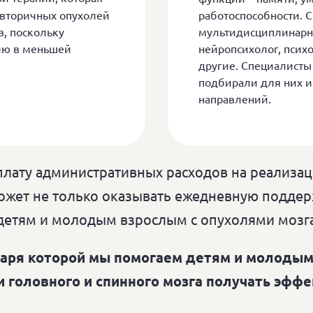
 вторичных опухолей
работоспособности. 
в, поскольку
мультидисциплинарна
ию в меньшей
нейропсихолог, психо
другие. Специалисты
подбирали для них и
направлений.
оплату административных расходов на реализа
ожет не только оказывать ежедневную поддер
детям и молодым взрослым с опухолями мозга
даря которой мы помогаем детям и молодым
головного и спинного мозга получать эфф