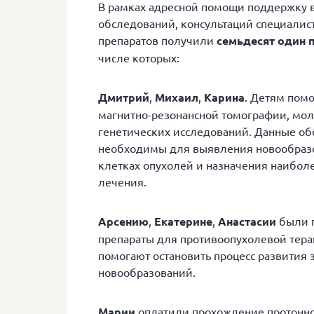
В рамках адресной помощи поддержку в
обследований, консультаций специалис
препаратов получили
семьдесят один 
числе которых:
Дмитрий
,
Михаил
,
Карина
. Детям помо
магнитно-резонансной томографии, мол
генетических исследований. Данные о
необходимы для выявления новообразо
клетках опухолей и назначения наибол
лечения.
Арсению
,
Екатерине
,
Анастасии
были 
препараты для противоопухолевой тера
помогают остановить процесс развития
новообразований.
Марии
оплатили прохождение протонно