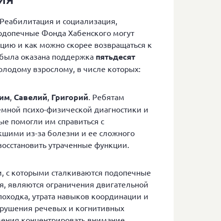
Реабилитация и социализация,
одопечные Фонда Хабенского могут
цию и как можно скорее возвращаться к
 была оказана поддержка
пятьдесят
лодому взрослому, в числе которых:
им
,
Савелий
,
Григорий
. Ребятам
емной психо-физической диагностики и
ые помогли им справиться с
шими из-за болезни и ее сложного
восстановить утраченные функции.
, с которыми сталкиваются подопечные
я, являются ограничения двигательной
походка, утрата навыков координации и
арушения речевых и когнитивных
мения концентрировать внимание,